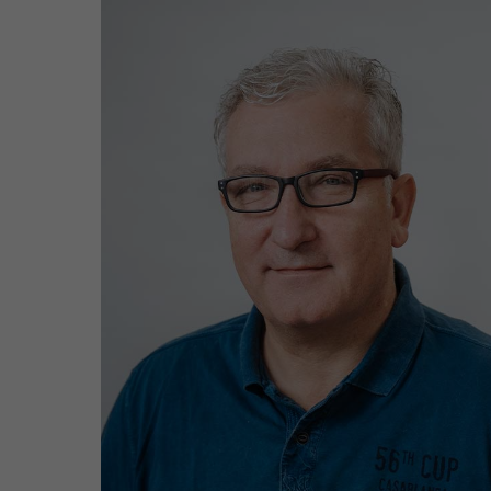
Einsatzgebiete: Lütten Klein &
Evershagen
lyra@wgmarienehe.de