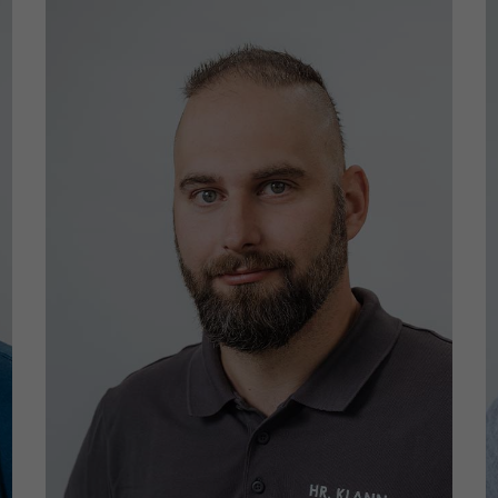
Einsatzgebiete: Lichtenhagen,
Dierkow & Toitenwinkel
klann@wgmarienehe.de