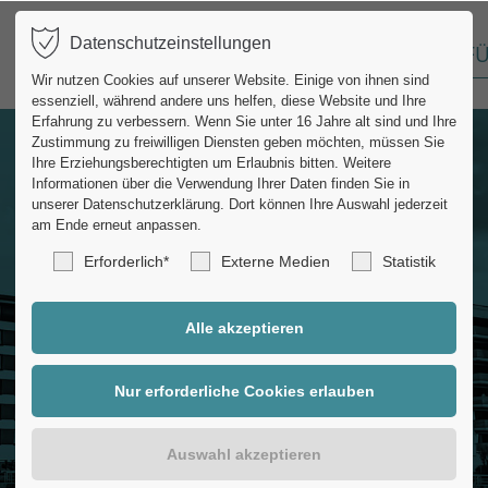
Datenschutzeinstellungen
START
DIE WG
FÜ
port
Get in touch
Wir nutzen Cookies auf unserer Website. Einige von ihnen sind
essenziell, während andere uns helfen, diese Website und Ihre
ipsum dolor sit amet:
Cybersteel Inc.
Erfahrung zu verbessern.
Wenn Sie unter 16 Jahre alt sind und Ihre
Zustimmung zu freiwilligen Diensten geben möchten, müssen Sie
376-293 City Road, Suite
Ihre Erziehungsberechtigten um Erlaubnis bitten.
Weitere
San Francisco, CA 94102
Informationen über die Verwendung Ihrer Daten finden Sie in
4h
unserer Datenschutzerklärung.
Dort können Ihre Auswahl jederzeit
am Ende erneut anpassen.
/ 365days
Have any questions?
Erforderlich*
Externe Medien
Statistik
+44 1234 567 890
Drop us a line
er support for our
info@yourdomain.co
mers
Fri 8:00am - 5:00pm
(GMT