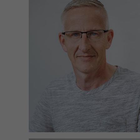
Einsatzgebiete: Südstadt &
Nördliche Altstadt
porsch@wgmarienehe.de