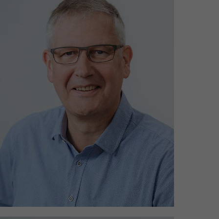
Einsatzgebiete: Schmarl & Groß
Klein
mantei@wgmarienehe.de