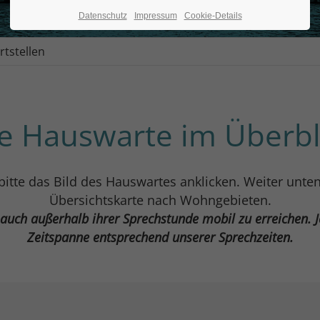
Datenschutz
Impressum
Cookie-Details
tstellen
le Hauswarte im Überbl
bitte das Bild des Hauswartes anklicken. Weiter unten
Übersichtskarte nach Wohngebieten.
auch außerhalb ihrer Sprechstunde mobil zu erreichen. J
Zeitspanne entsprechend unserer Sprechzeiten.