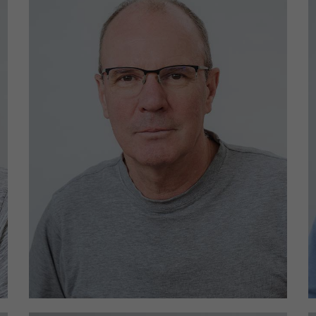
Einsatzgebiete: Sievershagen,
Reutershagen, & WEG (C.-Blenkle-
Str. 8-9, Mozartstr. 26-28) &
Hafen City
winter@wgmarienehe.de