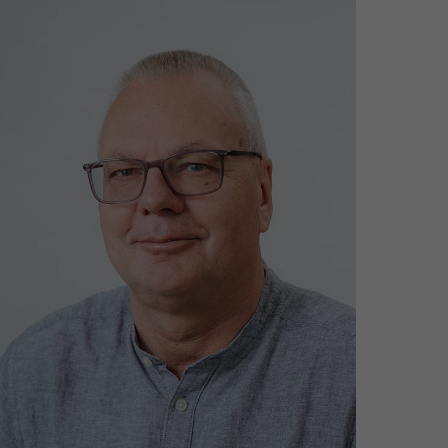
Einsatzgebiet:
Rauchwarnmelderprüfung
harder@wgmarienehe.de